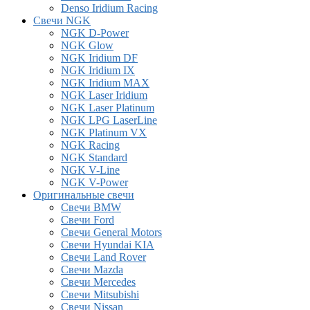
Denso Iridium Racing
Свечи NGK
NGK D-Power
NGK Glow
NGK Iridium DF
NGK Iridium IX
NGK Iridium MAX
NGK Laser Iridium
NGK Laser Platinum
NGK LPG LaserLine
NGK Platinum VX
NGK Racing
NGK Standard
NGK V-Line
NGK V-Power
Оригинальные свечи
Свечи BMW
Свечи Ford
Свечи General Motors
Свечи Hyundai KIA
Свечи Land Rover
Свечи Mazda
Свечи Mercedes
Свечи Mitsubishi
Свечи Nissan