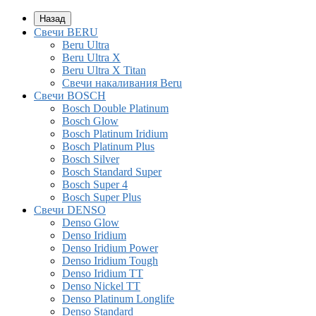
Назад
Свечи BERU
Beru Ultra
Beru Ultra X
Beru Ultra X Titan
Свечи накаливания Beru
Свечи BOSCH
Bosch Double Platinum
Bosch Glow
Bosch Platinum Iridium
Bosch Platinum Plus
Bosch Silver
Bosch Standard Super
Bosch Super 4
Bosch Super Plus
Свечи DENSO
Denso Glow
Denso Iridium
Denso Iridium Power
Denso Iridium Tough
Denso Iridium TT
Denso Nickel TT
Denso Platinum Longlife
Denso Standard