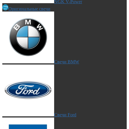
NGK V-Power
Оригинальные свечи
Свечи BMW
Свечи Ford