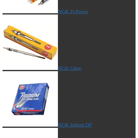
NGK D-Power
NGK Glow
NGK Iridium DF