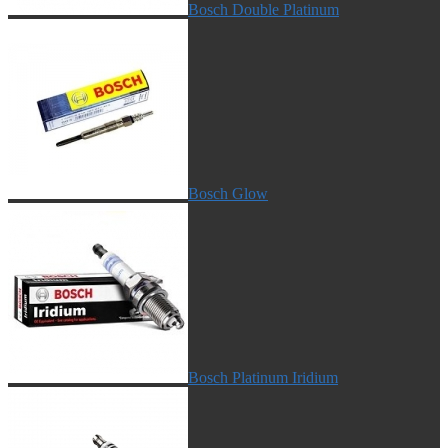
Bosch Double Platinum
Bosch Glow
Bosch Platinum Iridium