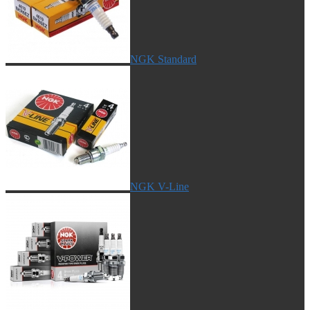
NGK Standard
NGK V-Line