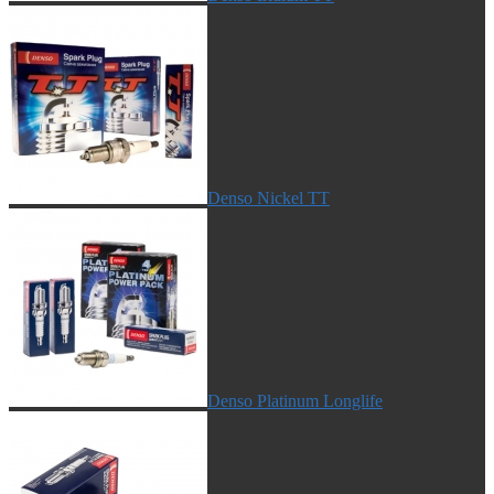
Denso Nickel TT
Denso Platinum Longlife