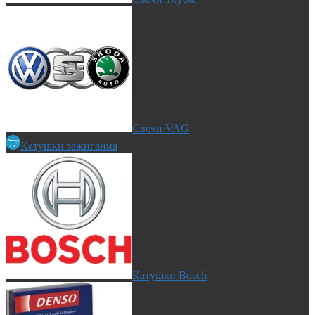
Свечи VAG
Катушки зажигания
Катушки Bosch