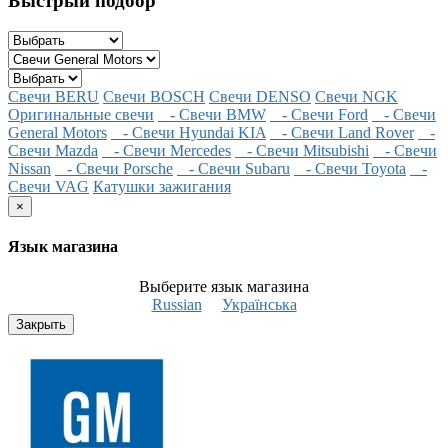
Быстрый подбор
Свечи BERU
Свечи BOSCH
Свечи DENSO
Свечи NGK
Оригинальные свечи
- Свечи BMW
- Свечи Ford
- Свечи
General Motors
- Свечи Hyundai KIA
- Свечи Land Rover
-
Свечи Mazda
- Свечи Mercedes
- Свечи Mitsubishi
- Свечи
Nissan
- Свечи Porsche
- Свечи Subaru
- Свечи Toyota
-
Свечи VAG
Катушки зажигания
×
Язык магазина
Выберите язык магазина
Russian
Українська
Закрыть