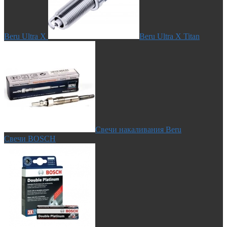
Beru Ultra X
Beru Ultra X Titan
Свечи накаливания Beru
Свечи BOSCH