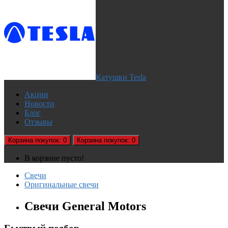
Катушки Tesla
Акции
Новости
Блог
Отзывы
Корзина
покупок
: 0
Корзина
покупок
: 0
В корзине пусто!
Свечи
Оригинальные свечи
Свечи General Motors