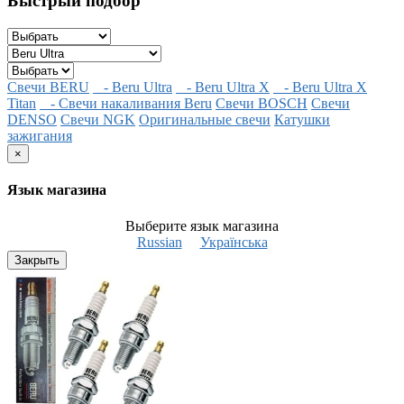
Быстрый подбор
Свечи BERU
- Beru Ultra
- Beru Ultra X
- Beru Ultra X
Titan
- Свечи накаливания Beru
Свечи BOSCH
Свечи
DENSO
Свечи NGK
Оригинальные свечи
Катушки
зажигания
×
Язык магазина
Выберите язык магазина
Russian
Українська
Закрыть