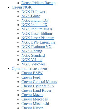
Denso Iridium Racing
Свечи NGK
NGK D-Power
NGK Glow
NGK Iridium DF
NGK Iridium IX
NGK Iridium MAX
NGK Laser Iridium
NGK Laser Platinum
NGK LPG LaserLine
NGK Platinum VX
NGK Racing
NGK Standard
NGK V-Line
NGK V-Power
Оригинальные свечи
Свечи BMW
Свечи Ford
Свечи General Motors
Свечи Hyundai KIA
Свечи Land Rover
Свечи Mazda
Свечи Mercedes
Свечи Mitsubishi
Свечи Nissan