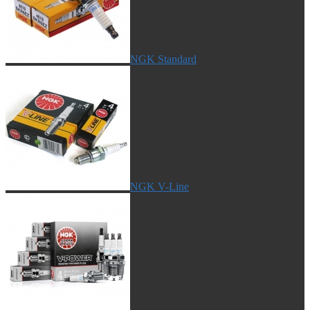
NGK Standard
NGK V-Line