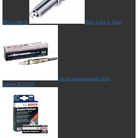
Beru Ultra X
Beru Ultra X Titan
Свечи накаливания Beru
Свечи BOSCH