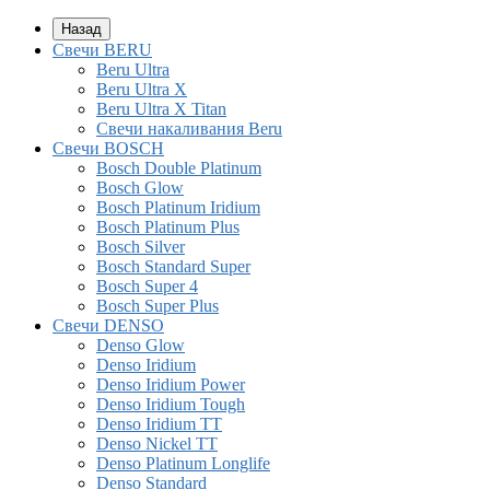
Назад
Свечи BERU
Beru Ultra
Beru Ultra X
Beru Ultra X Titan
Свечи накаливания Beru
Свечи BOSCH
Bosch Double Platinum
Bosch Glow
Bosch Platinum Iridium
Bosch Platinum Plus
Bosch Silver
Bosch Standard Super
Bosch Super 4
Bosch Super Plus
Свечи DENSO
Denso Glow
Denso Iridium
Denso Iridium Power
Denso Iridium Tough
Denso Iridium TT
Denso Nickel TT
Denso Platinum Longlife
Denso Standard