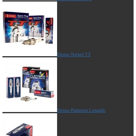
Denso Nickel TT
Denso Platinum Longlife