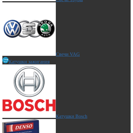
Свечи VAG
Катушки зажигания
Катушки Bosch