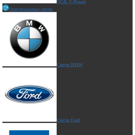
NGK V-Power
Оригинальные свечи
Свечи BMW
Свечи Ford