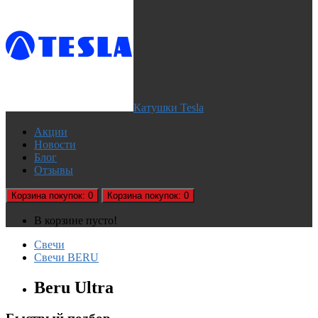
Катушки Tesla
Акции
Новости
Блог
Отзывы
Корзина
покупок
: 0
Корзина
покупок
: 0
В корзине пусто!
Свечи
Свечи BERU
Beru Ultra