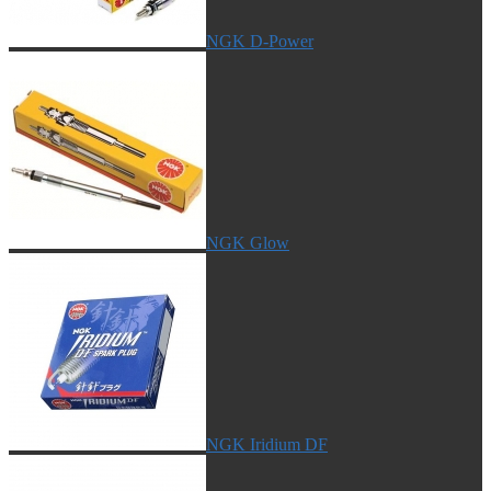
NGK D-Power
NGK Glow
NGK Iridium DF