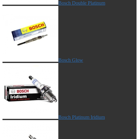
Bosch Double Platinum
Bosch Glow
Bosch Platinum Iridium