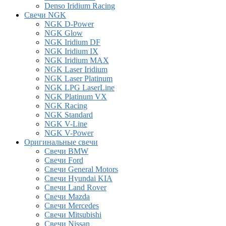
Denso Iridium Racing
Свечи NGK
NGK D-Power
NGK Glow
NGK Iridium DF
NGK Iridium IX
NGK Iridium MAX
NGK Laser Iridium
NGK Laser Platinum
NGK LPG LaserLine
NGK Platinum VX
NGK Racing
NGK Standard
NGK V-Line
NGK V-Power
Оригинальные свечи
Свечи BMW
Свечи Ford
Свечи General Motors
Свечи Hyundai KIA
Свечи Land Rover
Свечи Mazda
Свечи Mercedes
Свечи Mitsubishi
Свечи Nissan