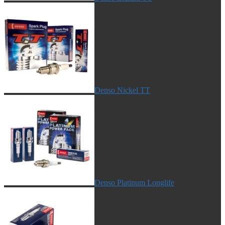
Denso Nickel TT
Denso Platinum Longlife