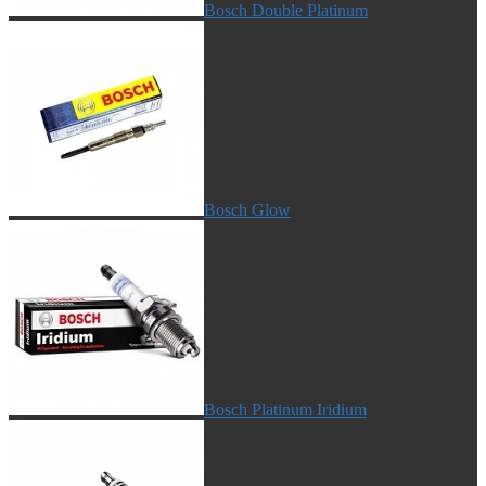
Bosch Double Platinum
Bosch Glow
Bosch Platinum Iridium