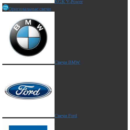
NGK V-Power
Оригинальные свечи
Свечи BMW
Свечи Ford