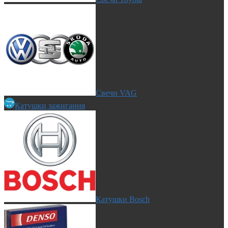
Свечи VAG
Катушки зажигания
Катушки Bosch