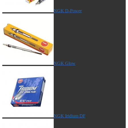
NGK D-Power
NGK Glow
NGK Iridium DF