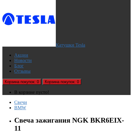
Катушки Tesla
Акции
Новости
Блог
Отзывы
Корзина
покупок
: 0
Корзина
покупок
: 0
В корзине пусто!
Свечи
BMW
Cвеча зажигания NGK BKR6EIX-
11