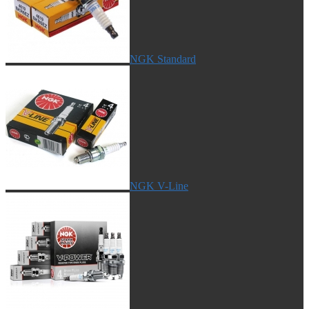
NGK Standard
NGK V-Line