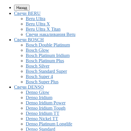
Назад
Свечи BERU
Beru Ultra
Beru Ultra X
Beru Ultra X Titan
Свечи накаливания Beru
Свечи BOSCH
Bosch Double Platinum
Bosch Glow
Bosch Platinum Iridium
Bosch Platinum Plus
Bosch Silver
Bosch Standard Super
Bosch Super 4
Bosch Super Plus
Свечи DENSO
Denso Glow
Denso Iridium
Denso Iridium Power
Denso Iridium Tough
Denso Iridium TT
Denso Nickel TT
Denso Platinum Longlife
Denso Standard