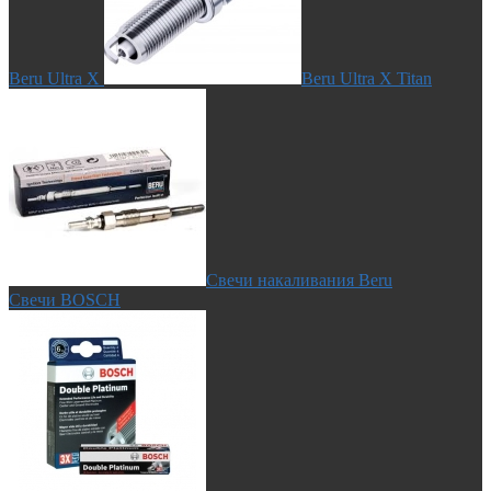
Beru Ultra X
Beru Ultra X Titan
Свечи накаливания Beru
Свечи BOSCH