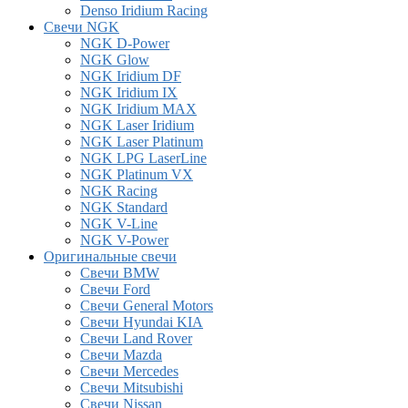
Denso Iridium Racing
Свечи NGK
NGK D-Power
NGK Glow
NGK Iridium DF
NGK Iridium IX
NGK Iridium MAX
NGK Laser Iridium
NGK Laser Platinum
NGK LPG LaserLine
NGK Platinum VX
NGK Racing
NGK Standard
NGK V-Line
NGK V-Power
Оригинальные свечи
Свечи BMW
Свечи Ford
Свечи General Motors
Свечи Hyundai KIA
Свечи Land Rover
Свечи Mazda
Свечи Mercedes
Свечи Mitsubishi
Свечи Nissan