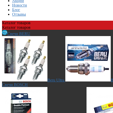
Акции
Новости
Блог
Отзывы
Каталог
товаров
Каталог
товаров
Свечи BERU
Beru Ultra
B
Свечи BOSCH