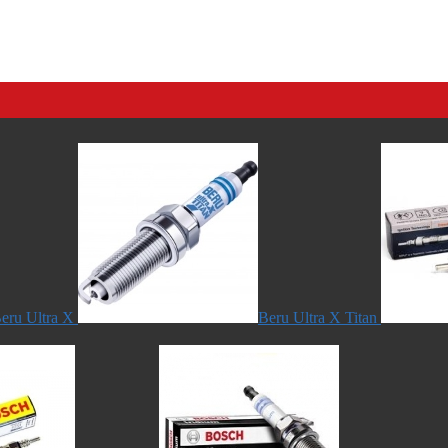
eru Ultra X
Beru Ultra X Titan