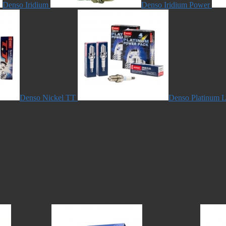
Denso Iridium
Denso Iridium Power
Denso Nickel TT
Denso Platinum L