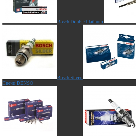
Bosch Double Platinum
Bosch Silver
Свечи DENSO