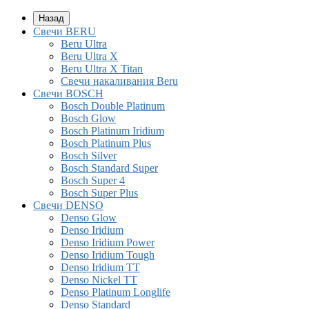
Назад
Свечи BERU
Beru Ultra
Beru Ultra X
Beru Ultra X Titan
Свечи накаливания Beru
Свечи BOSCH
Bosch Double Platinum
Bosch Glow
Bosch Platinum Iridium
Bosch Platinum Plus
Bosch Silver
Bosch Standard Super
Bosch Super 4
Bosch Super Plus
Свечи DENSO
Denso Glow
Denso Iridium
Denso Iridium Power
Denso Iridium Tough
Denso Iridium TT
Denso Nickel TT
Denso Platinum Longlife
Denso Standard