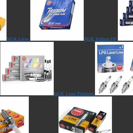
NGK Glow
NGK Iridium DF
NGK Laser Platinum