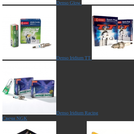
Denso Glow
Denso Iridium TT
Denso Iridium Racing
Свечи NGK