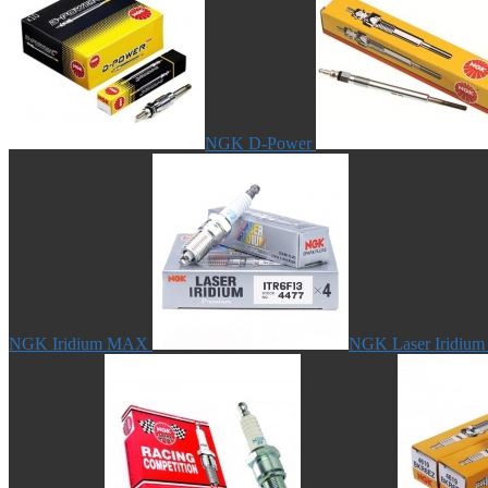
NGK D-Power
NGK Iridium MAX
NGK Laser Iridium