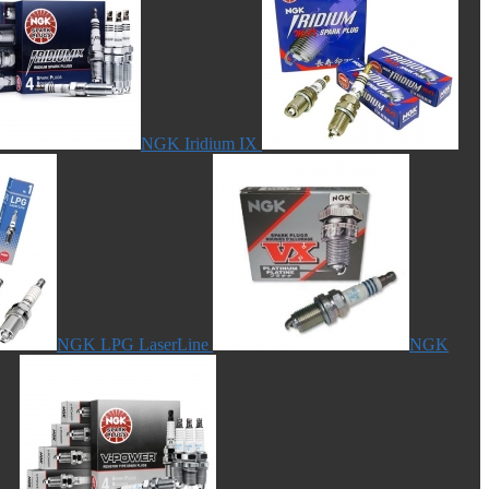
NGK Iridium IX
NGK LPG LaserLine
NGK