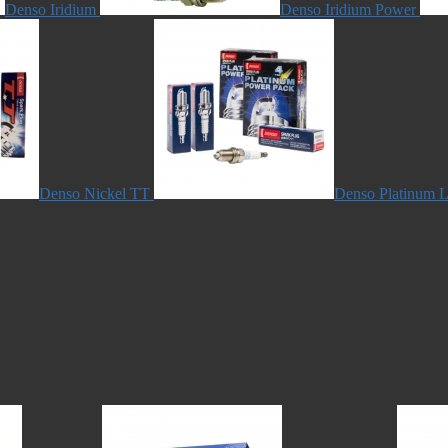
Denso Iridium
Denso Iridium Power
Denso Nickel TT
Denso Platinum L