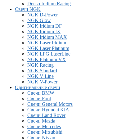
Denso Iridium Racing
Свечи NGK
NGK D-Power
NGK Glow
NGK Iridium DF
NGK Iridium IX
NGK Iridium MAX
NGK Laser Iridium
NGK Laser Platinum
NGK LPG LaserLine
NGK Platinum VX
NGK Racing
NGK Standard
NGK V-Line
NGK V-Power
Оригинальные свечи
Свечи BMW
Свечи Ford
Свечи General Motors
Свечи Hyundai KIA
Свечи Land Rover
Свечи Mazda
Свечи Mercedes
Свечи Mitsubishi
Свечи Nissan