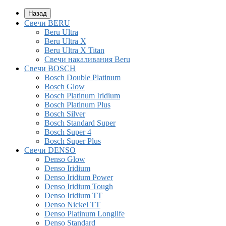
Назад
Свечи BERU
Beru Ultra
Beru Ultra X
Beru Ultra X Titan
Свечи накаливания Beru
Свечи BOSCH
Bosch Double Platinum
Bosch Glow
Bosch Platinum Iridium
Bosch Platinum Plus
Bosch Silver
Bosch Standard Super
Bosch Super 4
Bosch Super Plus
Свечи DENSO
Denso Glow
Denso Iridium
Denso Iridium Power
Denso Iridium Tough
Denso Iridium TT
Denso Nickel TT
Denso Platinum Longlife
Denso Standard