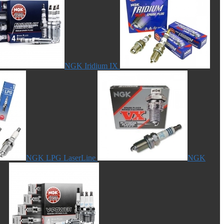
NGK Iridium IX
NGK LPG LaserLine
NGK