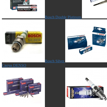
Bosch Double Platinum
Bosch Silver
Свечи DENSO