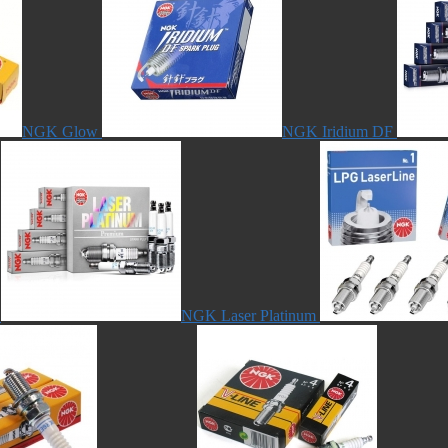
NGK Glow
NGK Iridium DF
NGK Laser Platinum