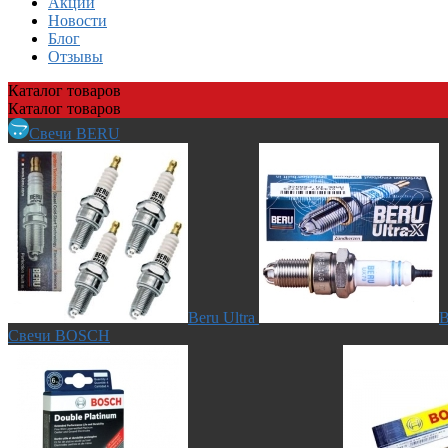
Акции
Новости
Блог
Отзывы
Каталог
товаров
Каталог
товаров
Свечи BERU
Beru Ultra
B
Свечи BOSCH