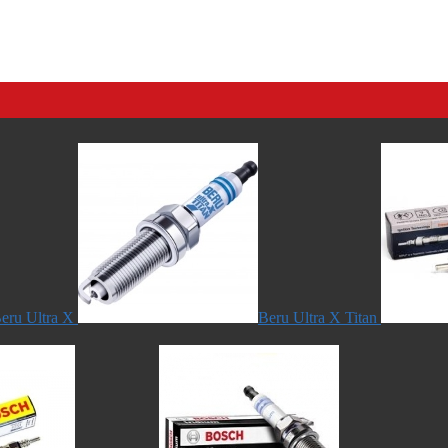
eru Ultra X
Beru Ultra X Titan