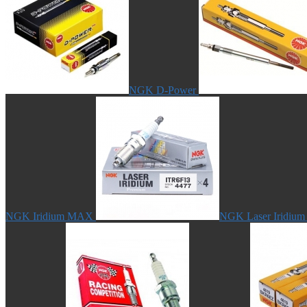
NGK D-Power
NGK Iridium MAX
NGK Laser Iridium