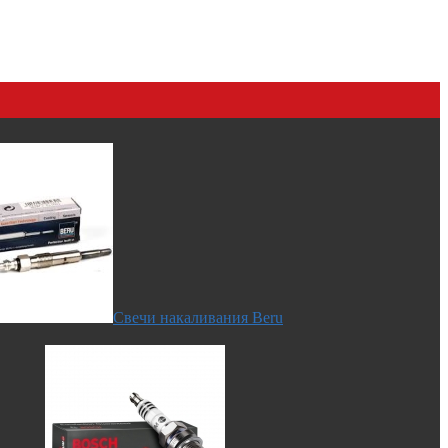
Свечи накаливания Beru