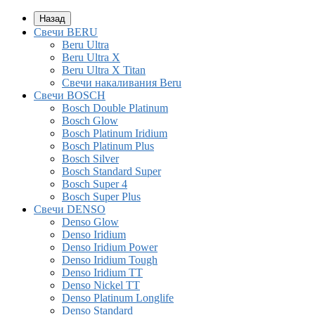
Назад
Свечи BERU
Beru Ultra
Beru Ultra X
Beru Ultra X Titan
Свечи накаливания Beru
Свечи BOSCH
Bosch Double Platinum
Bosch Glow
Bosch Platinum Iridium
Bosch Platinum Plus
Bosch Silver
Bosch Standard Super
Bosch Super 4
Bosch Super Plus
Свечи DENSO
Denso Glow
Denso Iridium
Denso Iridium Power
Denso Iridium Tough
Denso Iridium TT
Denso Nickel TT
Denso Platinum Longlife
Denso Standard