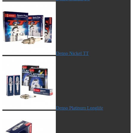
Denso Nickel TT
Denso Platinum Longlife