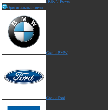
NGK V-Power
Оригинальные свечи
Свечи BMW
Свечи Ford