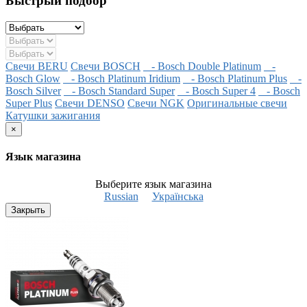
Быстрый подбор
Свечи BERU
Свечи BOSCH
- Bosch Double Platinum
-
Bosch Glow
- Bosch Platinum Iridium
- Bosch Platinum Plus
-
Bosch Silver
- Bosch Standard Super
- Bosch Super 4
- Bosch
Super Plus
Свечи DENSO
Свечи NGK
Оригинальные свечи
Катушки зажигания
×
Язык магазина
Выберите язык магазина
Russian
Українська
Закрыть