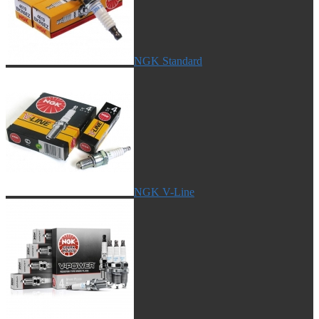
NGK Standard
NGK V-Line