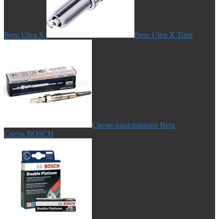
Beru Ultra X
Beru Ultra X Titan
Свечи накаливания Beru
Свечи BOSCH