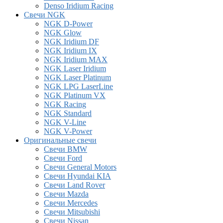
Denso Iridium Racing
Свечи NGK
NGK D-Power
NGK Glow
NGK Iridium DF
NGK Iridium IX
NGK Iridium MAX
NGK Laser Iridium
NGK Laser Platinum
NGK LPG LaserLine
NGK Platinum VX
NGK Racing
NGK Standard
NGK V-Line
NGK V-Power
Оригинальные свечи
Свечи BMW
Свечи Ford
Свечи General Motors
Свечи Hyundai KIA
Свечи Land Rover
Свечи Mazda
Свечи Mercedes
Свечи Mitsubishi
Свечи Nissan