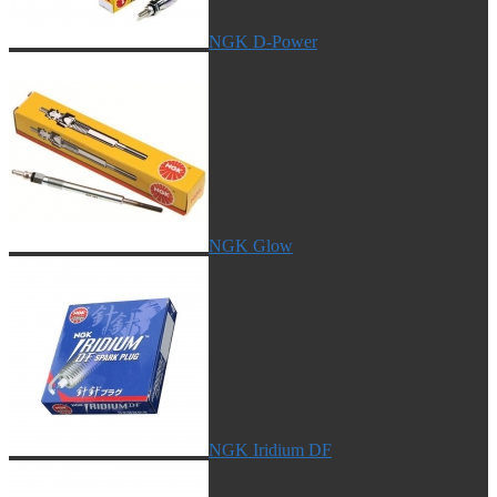
NGK D-Power
NGK Glow
NGK Iridium DF