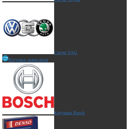
Свечи VAG
Катушки зажигания
Катушки Bosch