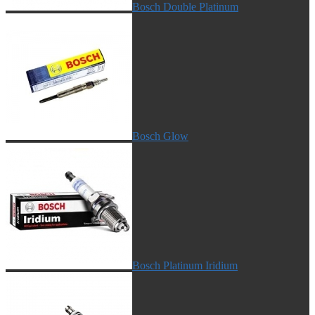
Bosch Double Platinum
Bosch Glow
Bosch Platinum Iridium