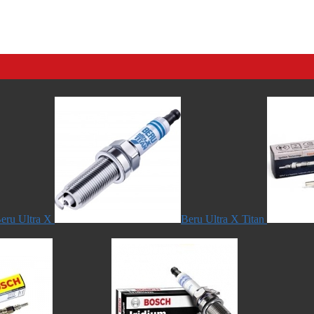
eru Ultra X
Beru Ultra X Titan