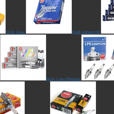
NGK Glow
NGK Iridium DF
NGK Laser Platinum