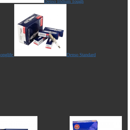
Denso Iridium Tough
onglife
Denso Standard