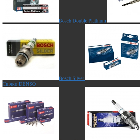
Bosch Double Platinum
Bosch Silver
Свічки DENSO