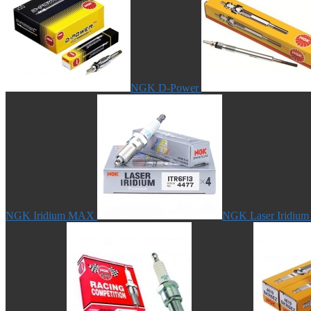
NGK D-Power
NGK Iridium MAX
NGK Laser Iridium