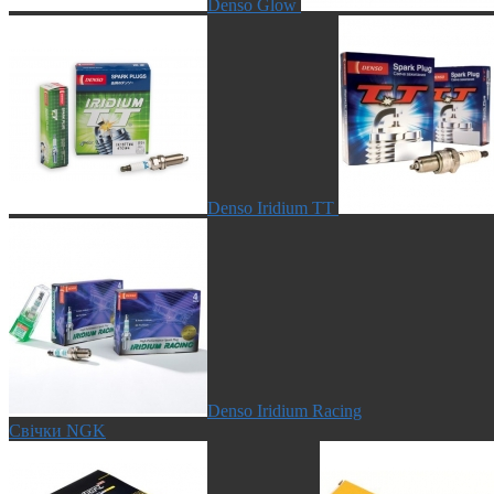
Denso Glow
Denso Iridium TT
Denso Iridium Racing
Свічки NGK