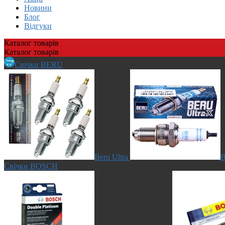
Новини
Блог
Відгуки
Каталог
товарів
Каталог
товарів
Свічки BERU
Beru Ultra
B
Свічки BOSCH