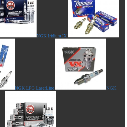
NGK Iridium IX
NGK LPG LaserLine
NGK