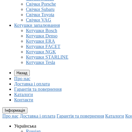
Свічки Porsche
Свічки Subaru
Свічки Toyota
Свічки VAG
Котушки запалювання
Котушки Bosch
Котушки Denso
Котушки ERA
Котушки FACET
Котушки NGK
Котушки STARLINE
Котушки Tesla
Назад
Про нас
Доставка і оплата
Гарантія та повернення
Каталоги
Контакти
Інформація
Про нас
Доставка і оплата
Гарантія та повернення
Каталоги
Ко
Українська
Russian