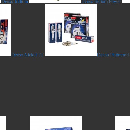
Denso Iridium
Denso Iridium Power
Denso Nickel TT
Denso Platinum L