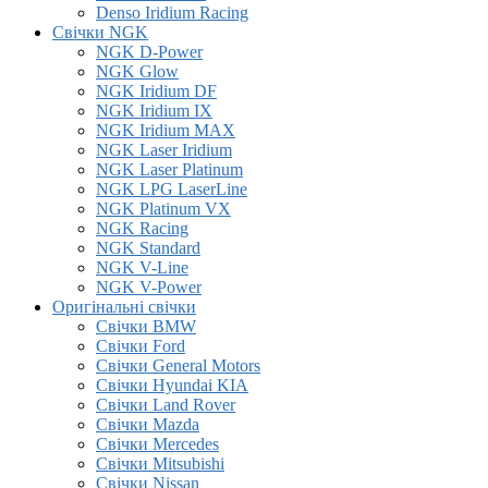
Denso Iridium Racing
Свічки NGK
NGK D-Power
NGK Glow
NGK Iridium DF
NGK Iridium IX
NGK Iridium MAX
NGK Laser Iridium
NGK Laser Platinum
NGK LPG LaserLine
NGK Platinum VX
NGK Racing
NGK Standard
NGK V-Line
NGK V-Power
Оригінальні свічки
Свічки BMW
Свічки Ford
Свічки General Motors
Свічки Hyundai KIA
Свічки Land Rover
Свічки Mazda
Свічки Mercedes
Свічки Mitsubishi
Свічки Nissan