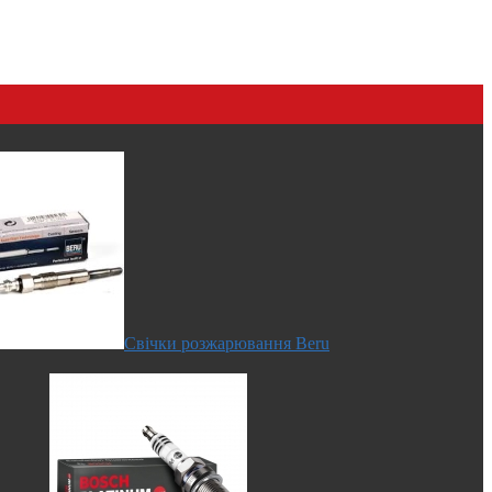
Свічки розжарювання Beru