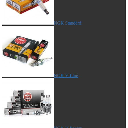
NGK Standard
NGK V-Line