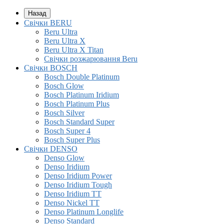
Назад
Свічки BERU
Beru Ultra
Beru Ultra X
Beru Ultra X Titan
Свічки розжарювання Beru
Свічки BOSCH
Bosch Double Platinum
Bosch Glow
Bosch Platinum Iridium
Bosch Platinum Plus
Bosch Silver
Bosch Standard Super
Bosch Super 4
Bosch Super Plus
Свічки DENSO
Denso Glow
Denso Iridium
Denso Iridium Power
Denso Iridium Tough
Denso Iridium TT
Denso Nickel TT
Denso Platinum Longlife
Denso Standard