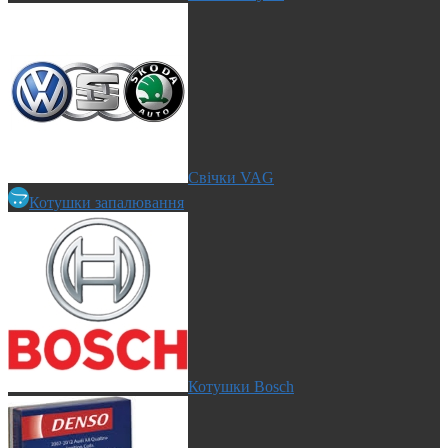
Свічки VAG
Котушки запалювання
Котушки Bosch