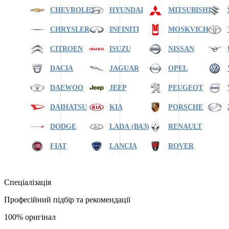
CHEVROLET
HYUNDAI
MITSUBISHI
CHRYSLER
INFINITI
MOSKVICH
CITROEN
ISUZU
NISSAN
DACIA
JAGUAR
OPEL
DAEWOO
JEEP
PEUGEOT
DAIHATSU
KIA
PORSCHE
DODGE
LADA (ВАЗ)
RENAULT
FIAT
LANCIA
ROVER
Спеціалізація
Професійний підбір та рекомендації
100% оригінал