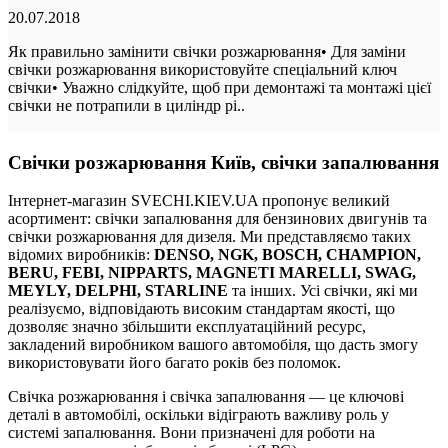
20.07.2018
Як правильно замінити свічки розжарювання• Для заміни
свічки розжарювання використовуйте спеціальний ключ
свічки• Уважно слідкуйте, щоб при демонтажі та монтажі цієї
свічки не потрапили в циліндр рі..
Свічки розжарювання Київ, свічки запалювання
Інтернет-магазин SVECHI.KIEV.UA пропонує великий
асортимент: свічки запалювання для бензинових двигунів та
свічки розжарювання для дизеля. Ми представляємо таких
відомих виробників:
DENSO, NGK, BOSCH, CHAMPION,
BERU, FEBI, NIPPARTS, MAGNETI MARELLI, SWAG,
MEYLY, DELPHI, STARLINE
та інших. Усі свічки, які ми
реалізуємо, відповідають високим стандартам якості, що
дозволяє значно збільшити експлуатаційний ресурс,
закладений виробником вашого автомобіля, що дасть змогу
використовувати його багато років без поломок.
Свічка розжарювання і свічка запалювання — це ключові
деталі в автомобілі, оскільки відіграють важливу роль у
системі запалювання. Вони призначені для роботи на