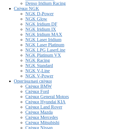
Denso Iridium Racing
Свічки NGK
NGK D-Power
NGK Glow
NGK Iridium DF
NGK Iridium IX
NGK Iridium MAX
NGK Laser Iridium
NGK Laser Platinum
NGK LPG LaserLine
NGK Platinum VX
NGK Racing
NGK Standard
NGK V-Line
NGK V-Power
Оригінальні свічки
Свічки BMW
Свічки Ford
Свічки General Motors
Свічки Hyundai KIA
Свічки Land Rover
Свічки Mazda
Свічки Mercedes
Свічки Mitsubishi
Свічки Nissan