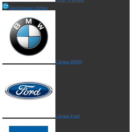
NGK V-Power
Оригінальні свічки
Свічки BMW
Свічки Ford