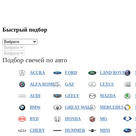
Быстрый подбор
Подбор свечей по авто
ACURA
FORD
LAND ROVER
ALFA ROMEO
GAZ
LEXUS
AUDI
GEELY
MAZDA
BMW
GREAT WALL
MERCEDES
BYD
HONDA
MG
CHERY
HUMMER
MINI