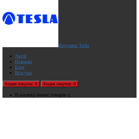
Котушки Tesla
Акції
Новини
Блог
Відгуки
Кошик
покупок
: 0
Кошик
покупок
: 0
В кошику немає товарів :(