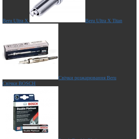
Beru Ultra X
Beru Ultra X Titan
Свічки розжарювання Beru
Свічки BOSCH