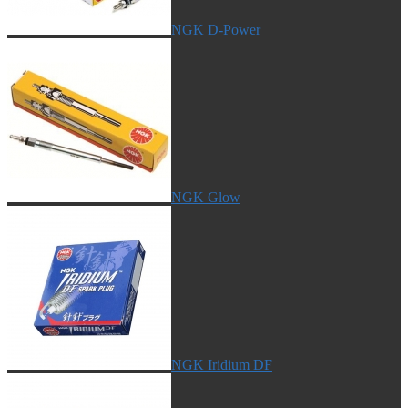
NGK D-Power
NGK Glow
NGK Iridium DF