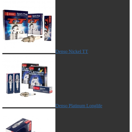
Denso Nickel TT
Denso Platinum Longlife