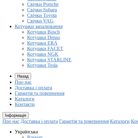
Свічки Porsche
Свічки Subaru
Свічки Toyota
Свічки VAG
Котушки запалювання
Котушки Bosch
Котушки Denso
Котушки ERA
Котушки FACET
Котушки NGK
Котушки STARLINE
Котушки Tesla
Назад
Про нас
Доставка і оплата
Гарантія та повернення
Каталоги
Контакти
Інформація
Про нас
Доставка і оплата
Гарантія та повернення
Каталоги
Ко
Українська
Russian