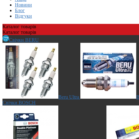
Новини
Блог
Відгуки
Каталог
товарів
Каталог
товарів
Свічки BERU
Beru Ultra
B
Свічки BOSCH