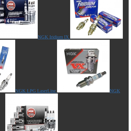
NGK Iridium IX
NGK LPG LaserLine
NGK