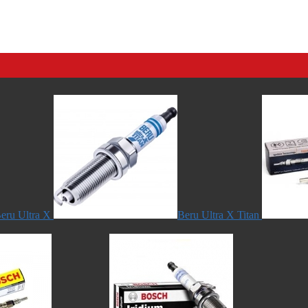
eru Ultra X
Beru Ultra X Titan