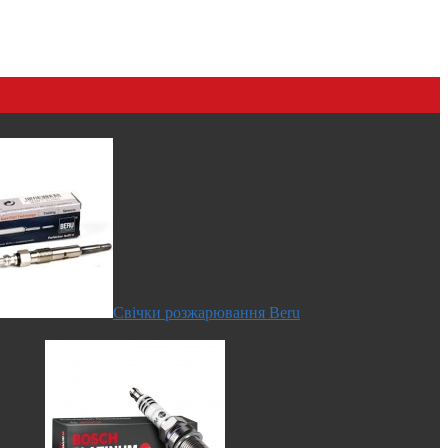
Свічки розжарювання Beru