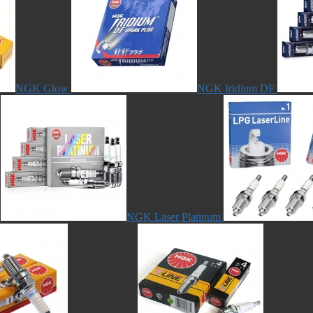
NGK Glow
NGK Iridium DF
NGK Laser Platinum