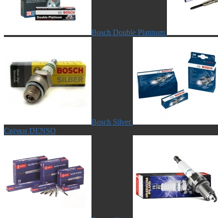
Bosch Double Platinum
Bosch Silver
Свічки DENSO