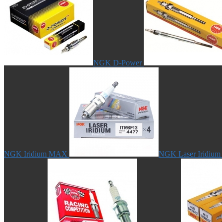
NGK D-Power
NGK Iridium MAX
NGK Laser Iridium