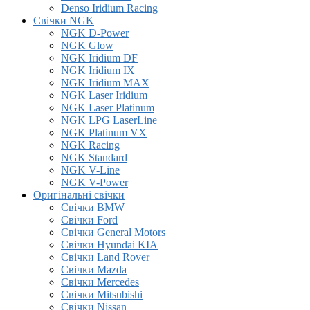
Denso Iridium Racing
Свічки NGK
NGK D-Power
NGK Glow
NGK Iridium DF
NGK Iridium IX
NGK Iridium MAX
NGK Laser Iridium
NGK Laser Platinum
NGK LPG LaserLine
NGK Platinum VX
NGK Racing
NGK Standard
NGK V-Line
NGK V-Power
Оригінальні свічки
Свічки BMW
Свічки Ford
Свічки General Motors
Свічки Hyundai KIA
Свічки Land Rover
Свічки Mazda
Свічки Mercedes
Свічки Mitsubishi
Свічки Nissan