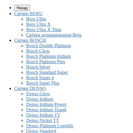
Назад
Свічки BERU
Beru Ultra
Beru Ultra X
Beru Ultra X Titan
Свічки розжарювання Beru
Свічки BOSCH
Bosch Double Platinum
Bosch Glow
Bosch Platinum Iridium
Bosch Platinum Plus
Bosch Silver
Bosch Standard Super
Bosch Super 4
Bosch Super Plus
Свічки DENSO
Denso Glow
Denso Iridium
Denso Iridium Power
Denso Iridium Tough
Denso Iridium TT
Denso Nickel TT
Denso Platinum Longlife
Denso Standard