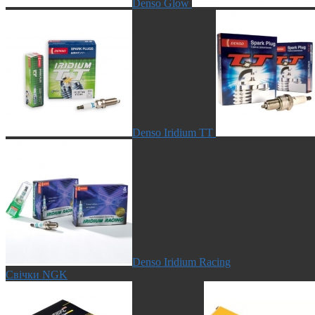
Denso Glow
Denso Iridium TT
Denso Iridium Racing
Свічки NGK