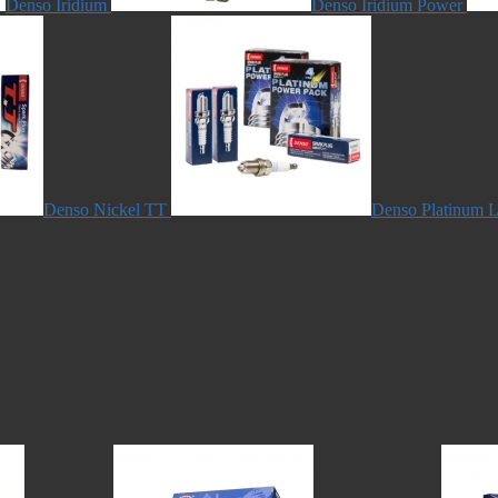
Denso Iridium
Denso Iridium Power
Denso Nickel TT
Denso Platinum L