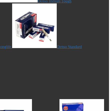
Denso Iridium Tough
onglife
Denso Standard