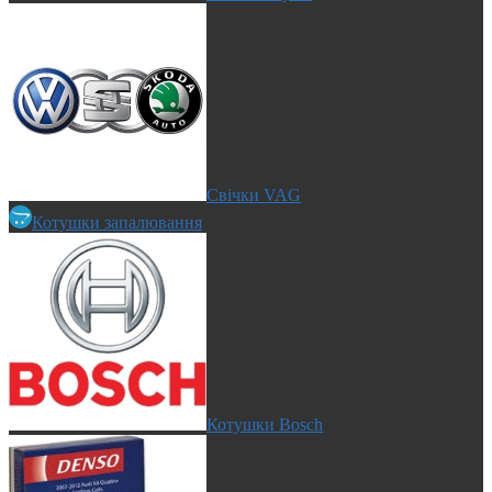
Свічки VAG
Котушки запалювання
Котушки Bosch