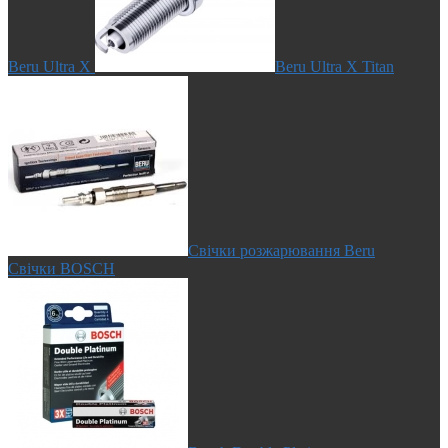
Beru Ultra X
Beru Ultra X Titan
Свічки розжарювання Beru
Свічки BOSCH