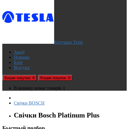
Котушки Tesla
Акції
Новини
Блог
Відгуки
Кошик
покупок
: 0
Кошик
покупок
: 0
В кошику немає товарів :(
Свічки BOSCH
Свічки Bosch Platinum Plus
Быстрый подбор