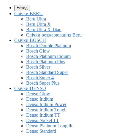
Назад
Свічки BERU
Beru Ultra
Beru Ultra X
Beru Ultra X Titan
Свічки розжарювання Beru
Свічки BOSCH
Bosch Double Platinum
Bosch Glow
Bosch Platinum Iridium
Bosch Platinum Plus
Bosch Silver
Bosch Standard Super
Bosch Super 4
Bosch Super Plus
Свічки DENSO
Denso Glow
Denso Iridium
Denso Iridium Power
Denso Iridium Tough
Denso Iridium TT
Denso Nickel TT
Denso Platinum Longlife
Denso Standard