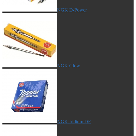
NGK D-Power
NGK Glow
NGK Iridium DF