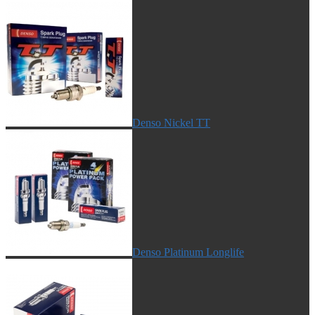
Denso Nickel TT
Denso Platinum Longlife