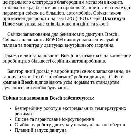
центрального електрода з благородним металом виходить
стабільна іскра, без осічок та пробоїв. У лінійці є всі необхідні
параметри свічок на більшість автомобілів. Свічки також
призначені для роботи на газі LPG (ГБО). Серія
Платинум
Плюс
має унікальне співвідношення ціни та якості.
Свічки запалювання
для бензинових двигунів Bosch
.
Свічка запалювання
BOSCH
виконує запалення суміші
палива та повітря у двигунах внутрішнього згоряння.
Також свічки запалювання
Bosch
постачаються на конвеєрне
виробництво більшості серійних автовиробників.
Багаторічний досвід у виробництві свічок запалювання, це
запорука якості та без проблемної роботи двигуна. Свічки
компанії
Bosch
відповідають усім нормам та стандартам
сучасного автомобілебудування.
Свічки запалювання Bosch забезпечують:
Безперебійну роботу в екстремальних температурних
режимах
Якісне та гарантоване іскроутворення
Стабільну роботу двигуна у всьому діапазоні обертів
Плавний запуск двигуна