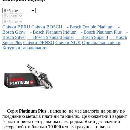
Свічки BERU
Свічки BOSCH
- Bosch Double Platinum
-
Bosch Glow
- Bosch Platinum Iridium
- Bosch Platinum Plus
-
Bosch Silver
- Bosch Standard Super
- Bosch Super 4
- Bosch
Super Plus
Свічки DENSO
Свічки NGK
Оригінальні свічки
Котушки запалювання
Серія
Platinum Plus
, напевно, не має аналогів на ринку по
поєднанню металів платини та нікелю. Це бюджетний варіант
із платиновим центральним електродом. Який дає значний
ресурс роботи близько
70 000 км
. За рахунок тонкого