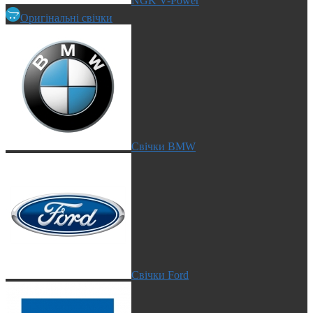
NGK V-Power
Оригінальні свічки
Свічки BMW
Свічки Ford