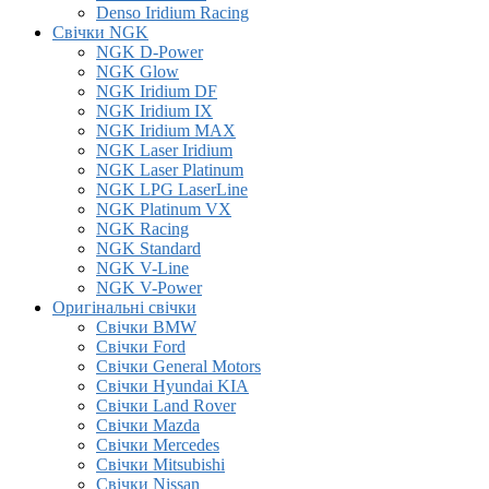
Denso Iridium Racing
Свічки NGK
NGK D-Power
NGK Glow
NGK Iridium DF
NGK Iridium IX
NGK Iridium MAX
NGK Laser Iridium
NGK Laser Platinum
NGK LPG LaserLine
NGK Platinum VX
NGK Racing
NGK Standard
NGK V-Line
NGK V-Power
Оригінальні свічки
Свічки BMW
Свічки Ford
Свічки General Motors
Свічки Hyundai KIA
Свічки Land Rover
Свічки Mazda
Свічки Mercedes
Свічки Mitsubishi
Свічки Nissan