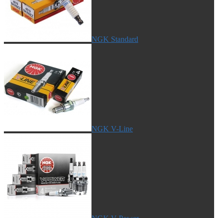
NGK Standard
NGK V-Line