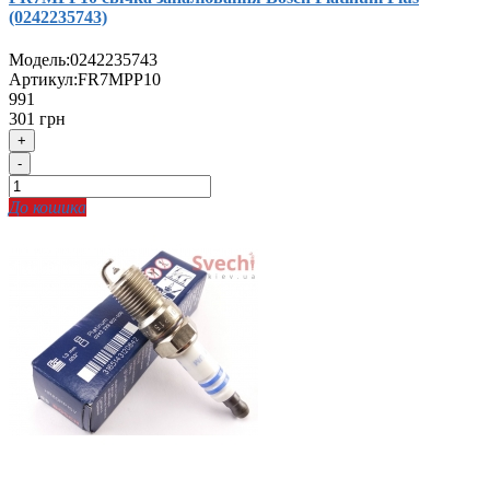
(0242235743)
Модель:
0242235743
Артикул:
FR7MPP10
991
301 грн
+
-
До кошика