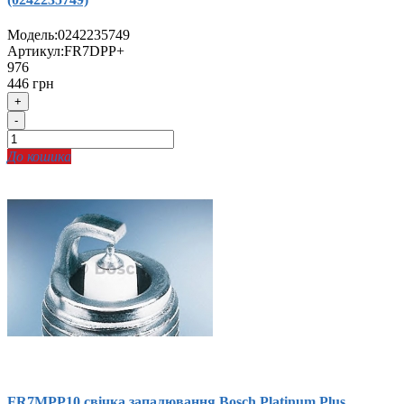
Модель:
0242235749
Артикул:
FR7DPP+
976
446 грн
+
-
До кошика
FR7MPP10 свічка запалювання Bosch Platinum Plus