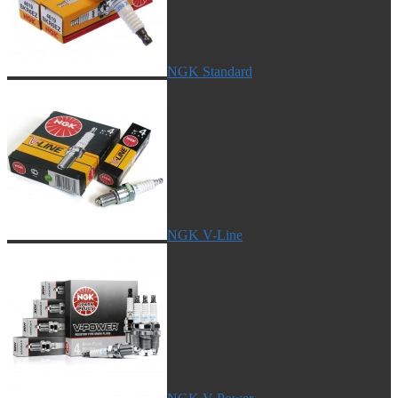
NGK Standard
NGK V-Line