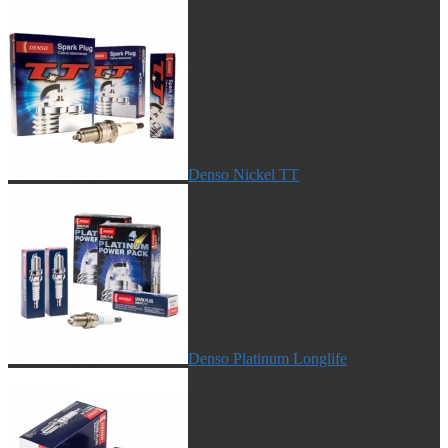
Denso Nickel TT
Denso Platinum Longlife