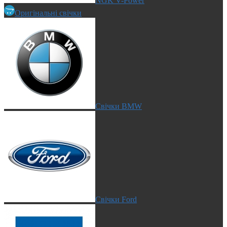
NGK V-Power
Оригінальні свічки
Свічки BMW
Свічки Ford