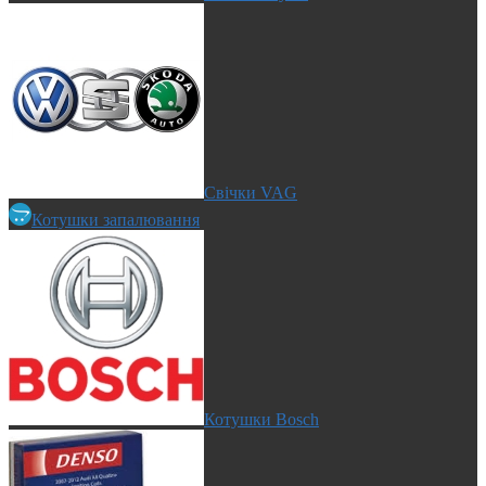
Свічки VAG
Котушки запалювання
Котушки Bosch