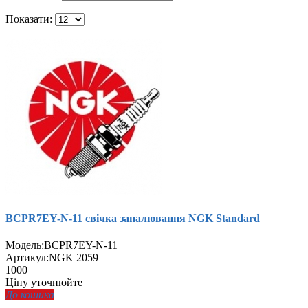
Показати:
BCPR7EY-N-11 свічка запалювання NGK Standard
Модель:
BCPR7EY-N-11
Артикул:
NGK 2059
1000
Ціну уточнюйте
До кошика