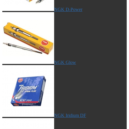
NGK D-Power
NGK Glow
NGK Iridium DF