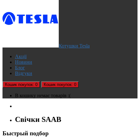
Котушки Tesla
Акції
Новини
Блог
Відгуки
Кошик
покупок
: 0
Кошик
покупок
: 0
В кошику немає товарів :(
Свічки SAAB
Быстрый подбор