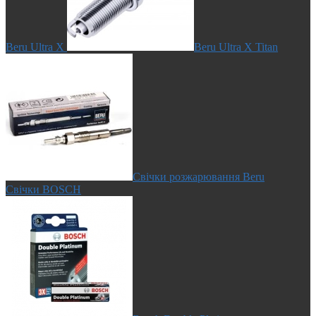
Beru Ultra X
Beru Ultra X Titan
Свічки розжарювання Beru
Свічки BOSCH