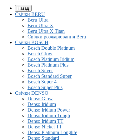
Назад
Свічки BERU
Beru Ultra
Beru Ultra X
Beru Ultra X Titan
Свічки розжарювання Beru
Свічки BOSCH
Bosch Double Platinum
Bosch Glow
Bosch Platinum Iridium
Bosch Platinum Plus
Bosch Silver
Bosch Standard Super
Bosch Super 4
Bosch Super Plus
Свічки DENSO
Denso Glow
Denso Iridium
Denso Iridium Power
Denso Iridium Tough
Denso Iridium TT
Denso Nickel TT
Denso Platinum Longlife
Denso Standard