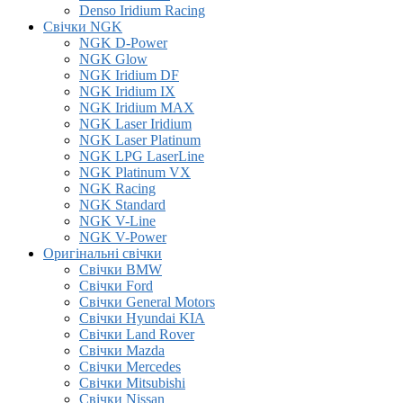
Denso Iridium Racing
Свічки NGK
NGK D-Power
NGK Glow
NGK Iridium DF
NGK Iridium IX
NGK Iridium MAX
NGK Laser Iridium
NGK Laser Platinum
NGK LPG LaserLine
NGK Platinum VX
NGK Racing
NGK Standard
NGK V-Line
NGK V-Power
Оригінальні свічки
Свічки BMW
Свічки Ford
Свічки General Motors
Свічки Hyundai KIA
Свічки Land Rover
Свічки Mazda
Свічки Mercedes
Свічки Mitsubishi
Свічки Nissan