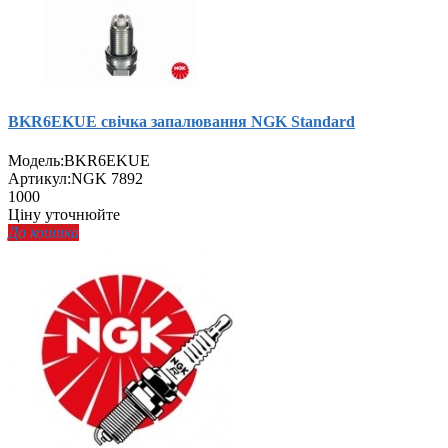
BKR6EKUE свічка запалювання NGK Standard
Модель:
BKR6EKUE
Артикул:
NGK 7892
1000
Ціну уточнюйте
До кошика